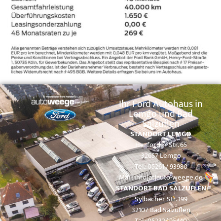
Ihr Ford Autohaus in
Lemgo und Bad
Salzuflen
STANDORT LEMGO
Herforder Str. 65
32657 Lemgo
Tel.: 05261 / 93980
Mail:
info[at]auto-weege.de
STANDORT BAD SALZUFLEN
Sylbacher Str. 199
32107 Bad Salzuflen
Tel.: 05232/ 95440